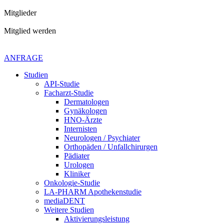
Mitglieder
Mitglied werden
Kontaktiere uns gerne
+49 4621 - 39 29 947
ANFRAGE
Studien
API-Studie
Facharzt-Studie
Dermatologen
Gynäkologen
HNO-Ärzte
Internisten
Neurologen / Psychiater
Orthopäden / Unfallchirurgen
Pädiater
Urologen
Kliniker
Onkologie-Studie
LA-PHARM Apothekenstudie
mediaDENT
Weitere Studien
Aktivierungsleistung