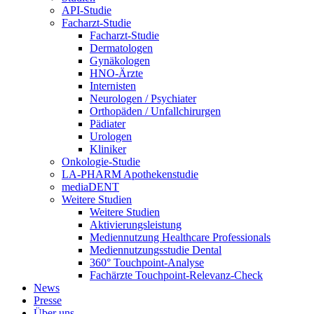
API-Studie
Facharzt-Studie
Facharzt-Studie
Dermatologen
Gynäkologen
HNO-Ärzte
Internisten
Neurologen / Psychiater
Orthopäden / Unfallchirurgen
Pädiater
Urologen
Kliniker
Onkologie-Studie
LA-PHARM Apothekenstudie
mediaDENT
Weitere Studien
Weitere Studien
Aktivierungsleistung
Mediennutzung Healthcare Professionals
Mediennutzungsstudie Dental
360° Touchpoint-Analyse
Fachärzte Touchpoint-Relevanz-Check
News
Presse
Über uns