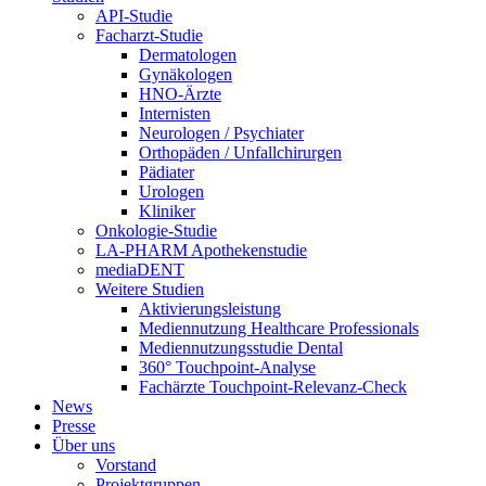
API-Studie
Facharzt-Studie
Dermatologen
Gynäkologen
HNO-Ärzte
Internisten
Neurologen / Psychiater
Orthopäden / Unfallchirurgen
Pädiater
Urologen
Kliniker
Onkologie-Studie
LA-PHARM Apothekenstudie
mediaDENT
Weitere Studien
Aktivierungsleistung
Mediennutzung Healthcare Professionals
Mediennutzungsstudie Dental
360° Touchpoint-Analyse
Fachärzte Touchpoint-Relevanz-Check
News
Presse
Über uns
Vorstand
Projektgruppen