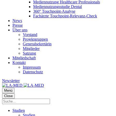
Mediennutzung Healthcare Professionals
Mediennutzungsstudie Dental
360° Touchpoint-Analyse
Fachärzte Touchpoint-Relevanz-Check
News
Presse
Über uns
Vorstand
Projektgruppen
Generalsekretärin
Mitglieder
Satzung
Mitgliedschaft
Kontakt
Impressum
Datenschutz
Newsletter
Menü
Close
Studien
Studien