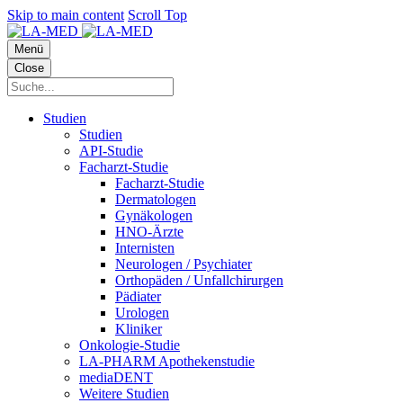
Skip to main content
Scroll Top
Menü
Close
Studien
Studien
API-Studie
Facharzt-Studie
Facharzt-Studie
Dermatologen
Gynäkologen
HNO-Ärzte
Internisten
Neurologen / Psychiater
Orthopäden / Unfallchirurgen
Pädiater
Urologen
Kliniker
Onkologie-Studie
LA-PHARM Apothekenstudie
mediaDENT
Weitere Studien