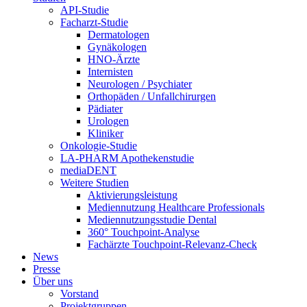
API-Studie
Facharzt-Studie
Dermatologen
Gynäkologen
HNO-Ärzte
Internisten
Neurologen / Psychiater
Orthopäden / Unfallchirurgen
Pädiater
Urologen
Kliniker
Onkologie-Studie
LA-PHARM Apothekenstudie
mediaDENT
Weitere Studien
Aktivierungsleistung
Mediennutzung Healthcare Professionals
Mediennutzungsstudie Dental
360° Touchpoint-Analyse
Fachärzte Touchpoint-Relevanz-Check
News
Presse
Über uns
Vorstand
Projektgruppen