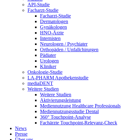
API-Studie
Facharzt-Studie
Facharzt-Studie
Dermatologen
Gynäkologen
HNO-Ärzte
Internisten
Neurologen / Psychiater
Orthopäden / Unfallchirurgen
Pädiater
Urologen
Kliniker
Onkologie-Studie
LA-PHARM Apothekenstudie
mediaDENT
Weitere Studien
Weitere Studien
Aktivierungsleistung
Mediennutzung Healthcare Professionals
Mediennutzungsstudie Dental
360° Touchpoint-Analyse
Fachärzte Touchpoint-Relevanz-Check
News
Presse
Über uns