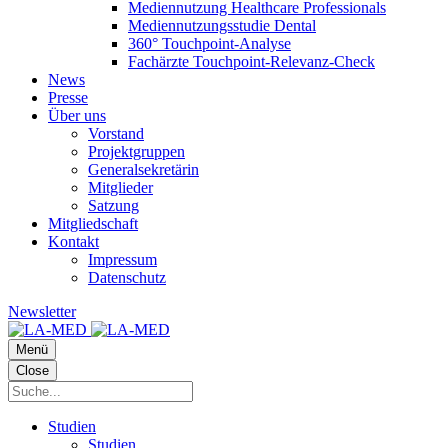
Mediennutzung Healthcare Professionals
Mediennutzungsstudie Dental
360° Touchpoint-Analyse
Fachärzte Touchpoint-Relevanz-Check
News
Presse
Über uns
Vorstand
Projektgruppen
Generalsekretärin
Mitglieder
Satzung
Mitgliedschaft
Kontakt
Impressum
Datenschutz
Newsletter
Menü
Close
Studien
Studien