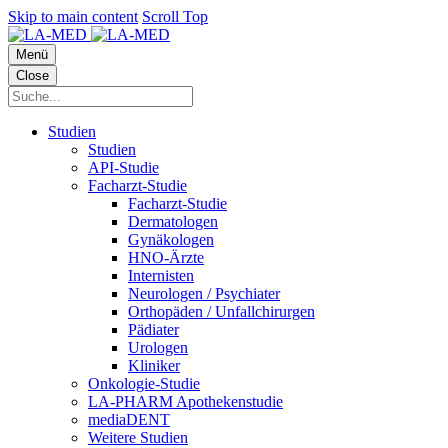
Skip to main content
Scroll Top
Menü
Close
Studien
Studien
API-Studie
Facharzt-Studie
Facharzt-Studie
Dermatologen
Gynäkologen
HNO-Ärzte
Internisten
Neurologen / Psychiater
Orthopäden / Unfallchirurgen
Pädiater
Urologen
Kliniker
Onkologie-Studie
LA-PHARM Apothekenstudie
mediaDENT
Weitere Studien