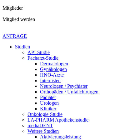
Mitglieder
Mitglied werden
Kontaktiere uns gerne
+49 4621 - 39 29 947
ANFRAGE
Studien
API-Studie
Facharzt-Studie
Dermatologen
Gynäkologen
HNO-Ärzte
Internisten
Neurologen / Psychiater
Orthopäden / Unfallchirurgen
Pädiater
Urologen
Kliniker
Onkologie-Studie
LA-PHARM Apothekenstudie
mediaDENT
Weitere Studien
Aktivierungsleistung