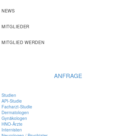
NEWS
MITGLIEDER
MITGLIED WERDEN
KONTAKTIERE UNS GERNE
+49 4621 - 39 29 947
ANFRAGE
Studien
API-Studie
Facharzt-Studie
Dermatologen
Gynäkologen
HNO-Ärzte
Internisten
Neurologen / Psychiater