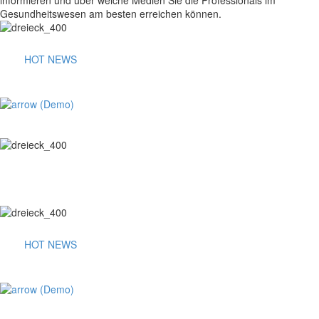
Gesundheitswesen am besten erreichen können.
HOT NEWS
FACHARZT-STUDIE 2026
8 Fachgruppen - 76 Fachzeitschriften
aktuelle Daten am 19. August 2026
HIER ERFAHREN SIE, WIE SICH ÄRZTE, APOTHEKER UND
ZAHNÄRZTE INFORMIEREN UND ÜBER WELCHE MEDIEN SIE
DIE PROFESSIONALS IM GESUNDHEITSWESEN AM BESTEN
ERREICHEN KÖNNEN.
HOT NEWS
LA-MED API-STUDIE 2025
Am 20. August 2025 wird die Studie über die Reichweiten der
Hausarzt-Fachtitel und das Mediennutzungsverhalten von Hausärzten