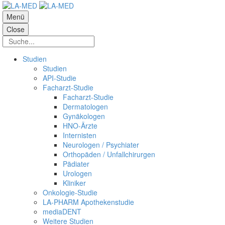
Menü
Close
Studien
Studien
API-Studie
Facharzt-Studie
Facharzt-Studie
Dermatologen
Gynäkologen
HNO-Ärzte
Internisten
Neurologen / Psychiater
Orthopäden / Unfallchirurgen
Pädiater
Urologen
Kliniker
Onkologie-Studie
LA-PHARM Apothekenstudie
mediaDENT
Weitere Studien