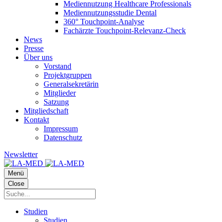
Mediennutzung Healthcare Professionals
Mediennutzungsstudie Dental
360° Touchpoint-Analyse
Fachärzte Touchpoint-Relevanz-Check
News
Presse
Über uns
Vorstand
Projektgruppen
Generalsekretärin
Mitglieder
Satzung
Mitgliedschaft
Kontakt
Impressum
Datenschutz
Newsletter
Menü
Close
Studien
Studien