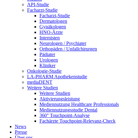
API-Studie
Facharzt-Studie
Facharzt-Studie
Dermatologen
Gynäkologen
HNO-Ärzte
Internisten
Neurologen / Psychiater
Orthopäden / Unfallchirurgen
Pädiater
Urologen
Kliniker
Onkologie-Studie
LA-PHARM Apothekenstudie
mediaDENT
Weitere Studien
Weitere Studien
Aktivierungsleistung
Mediennutzung Healthcare Professionals
Mediennutzungsstudie Dental
360° Touchpoint-Analyse
Fachärzte Touchpoint-Relevanz-Check
News
Presse
Über uns