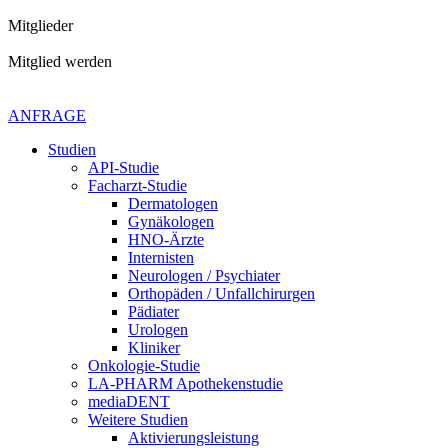
Mitglieder
Mitglied werden
Kontaktiere uns gerne
+49 4621 - 39 29 947
ANFRAGE
Studien
API-Studie
Facharzt-Studie
Dermatologen
Gynäkologen
HNO-Ärzte
Internisten
Neurologen / Psychiater
Orthopäden / Unfallchirurgen
Pädiater
Urologen
Kliniker
Onkologie-Studie
LA-PHARM Apothekenstudie
mediaDENT
Weitere Studien
Aktivierungsleistung