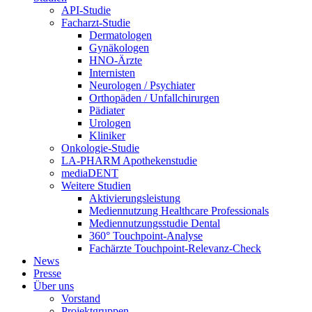
API-Studie
Facharzt-Studie
Dermatologen
Gynäkologen
HNO-Ärzte
Internisten
Neurologen / Psychiater
Orthopäden / Unfallchirurgen
Pädiater
Urologen
Kliniker
Onkologie-Studie
LA-PHARM Apothekenstudie
mediaDENT
Weitere Studien
Aktivierungsleistung
Mediennutzung Healthcare Professionals
Mediennutzungsstudie Dental
360° Touchpoint-Analyse
Fachärzte Touchpoint-Relevanz-Check
News
Presse
Über uns
Vorstand
Projektgruppen