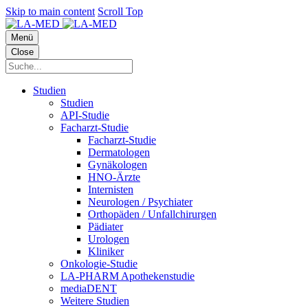
Skip to main content
Scroll Top
Menü
Close
Studien
Studien
API-Studie
Facharzt-Studie
Facharzt-Studie
Dermatologen
Gynäkologen
HNO-Ärzte
Internisten
Neurologen / Psychiater
Orthopäden / Unfallchirurgen
Pädiater
Urologen
Kliniker
Onkologie-Studie
LA-PHARM Apothekenstudie
mediaDENT
Weitere Studien