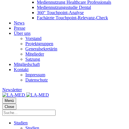
Mediennutzung Healthcare Professionals
Mediennutzungsstudie Dental
360° Touchpoint-Analyse
Fachärzte Touchpoint-Relevanz-Check
News
Presse
Über uns
Vorstand
Projektgruppen
Generalsekretärin
Mitglieder
Satzung
Mitgliedschaft
Kontakt
Impressum
Datenschutz
Newsletter
Menü
Close
Studien
Studien