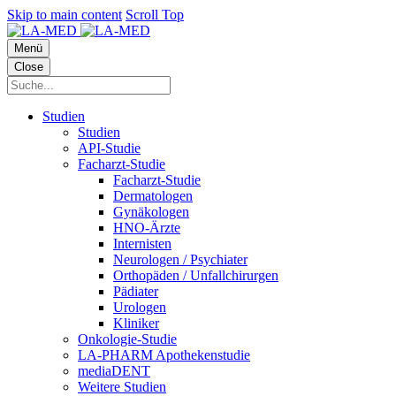
Skip to main content
Scroll Top
Menü
Close
Studien
Studien
API-Studie
Facharzt-Studie
Facharzt-Studie
Dermatologen
Gynäkologen
HNO-Ärzte
Internisten
Neurologen / Psychiater
Orthopäden / Unfallchirurgen
Pädiater
Urologen
Kliniker
Onkologie-Studie
LA-PHARM Apothekenstudie
mediaDENT
Weitere Studien