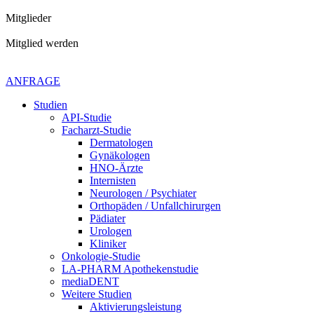
Mitglieder
Mitglied werden
Kontaktiere uns gerne
+49 4621 - 39 29 947
ANFRAGE
Studien
API-Studie
Facharzt-Studie
Dermatologen
Gynäkologen
HNO-Ärzte
Internisten
Neurologen / Psychiater
Orthopäden / Unfallchirurgen
Pädiater
Urologen
Kliniker
Onkologie-Studie
LA-PHARM Apothekenstudie
mediaDENT
Weitere Studien
Aktivierungsleistung