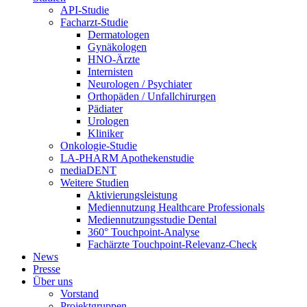
API-Studie
Facharzt-Studie
Dermatologen
Gynäkologen
HNO-Ärzte
Internisten
Neurologen / Psychiater
Orthopäden / Unfallchirurgen
Pädiater
Urologen
Kliniker
Onkologie-Studie
LA-PHARM Apothekenstudie
mediaDENT
Weitere Studien
Aktivierungsleistung
Mediennutzung Healthcare Professionals
Mediennutzungsstudie Dental
360° Touchpoint-Analyse
Fachärzte Touchpoint-Relevanz-Check
News
Presse
Über uns
Vorstand
Projektgruppen