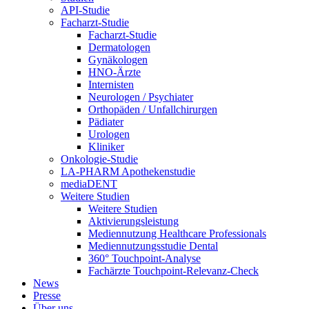
API-Studie
Facharzt-Studie
Facharzt-Studie
Dermatologen
Gynäkologen
HNO-Ärzte
Internisten
Neurologen / Psychiater
Orthopäden / Unfallchirurgen
Pädiater
Urologen
Kliniker
Onkologie-Studie
LA-PHARM Apothekenstudie
mediaDENT
Weitere Studien
Weitere Studien
Aktivierungsleistung
Mediennutzung Healthcare Professionals
Mediennutzungsstudie Dental
360° Touchpoint-Analyse
Fachärzte Touchpoint-Relevanz-Check
News
Presse
Über uns