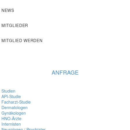
NEWS
MITGLIEDER
MITGLIED WERDEN
KONTAKTIERE UNS GERNE
+49 4621 - 39 29 947
ANFRAGE
Studien
API-Studie
Facharzt-Studie
Dermatologen
Gynäkologen
HNO-Ärzte
Internisten
Neurologen / Psychiater