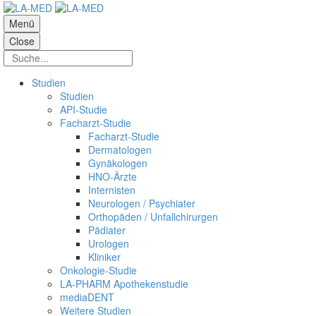
Menü
Close
Studien
Studien
API-Studie
Facharzt-Studie
Facharzt-Studie
Dermatologen
Gynäkologen
HNO-Ärzte
Internisten
Neurologen / Psychiater
Orthopäden / Unfallchirurgen
Pädiater
Urologen
Kliniker
Onkologie-Studie
LA-PHARM Apothekenstudie
mediaDENT
Weitere Studien