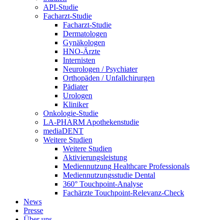
API-Studie
Facharzt-Studie
Facharzt-Studie
Dermatologen
Gynäkologen
HNO-Ärzte
Internisten
Neurologen / Psychiater
Orthopäden / Unfallchirurgen
Pädiater
Urologen
Kliniker
Onkologie-Studie
LA-PHARM Apothekenstudie
mediaDENT
Weitere Studien
Weitere Studien
Aktivierungsleistung
Mediennutzung Healthcare Professionals
Mediennutzungsstudie Dental
360° Touchpoint-Analyse
Fachärzte Touchpoint-Relevanz-Check
News
Presse
Über uns