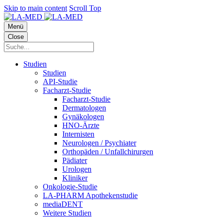
Skip to main content
Scroll Top
Menü
Close
Studien
Studien
API-Studie
Facharzt-Studie
Facharzt-Studie
Dermatologen
Gynäkologen
HNO-Ärzte
Internisten
Neurologen / Psychiater
Orthopäden / Unfallchirurgen
Pädiater
Urologen
Kliniker
Onkologie-Studie
LA-PHARM Apothekenstudie
mediaDENT
Weitere Studien