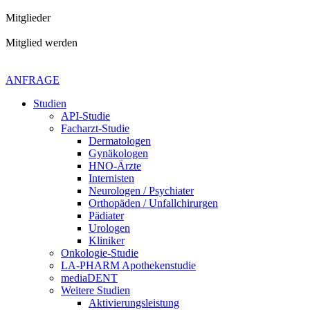
Mitglieder
Mitglied werden
Kontaktiere uns gerne
+49 4621 - 39 29 947
ANFRAGE
Studien
API-Studie
Facharzt-Studie
Dermatologen
Gynäkologen
HNO-Ärzte
Internisten
Neurologen / Psychiater
Orthopäden / Unfallchirurgen
Pädiater
Urologen
Kliniker
Onkologie-Studie
LA-PHARM Apothekenstudie
mediaDENT
Weitere Studien
Aktivierungsleistung