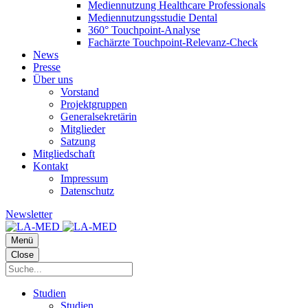
Mediennutzung Healthcare Professionals
Mediennutzungsstudie Dental
360° Touchpoint-Analyse
Fachärzte Touchpoint-Relevanz-Check
News
Presse
Über uns
Vorstand
Projektgruppen
Generalsekretärin
Mitglieder
Satzung
Mitgliedschaft
Kontakt
Impressum
Datenschutz
Newsletter
Menü
Close
Studien
Studien