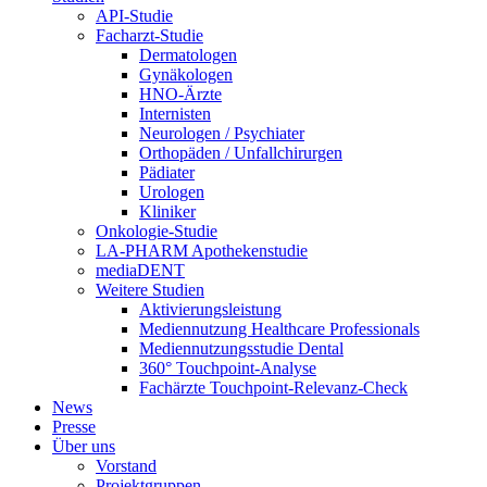
API-Studie
Facharzt-Studie
Dermatologen
Gynäkologen
HNO-Ärzte
Internisten
Neurologen / Psychiater
Orthopäden / Unfallchirurgen
Pädiater
Urologen
Kliniker
Onkologie-Studie
LA-PHARM Apothekenstudie
mediaDENT
Weitere Studien
Aktivierungsleistung
Mediennutzung Healthcare Professionals
Mediennutzungsstudie Dental
360° Touchpoint-Analyse
Fachärzte Touchpoint-Relevanz-Check
News
Presse
Über uns
Vorstand
Projektgruppen