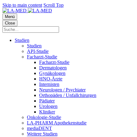
Skip to main content
Scroll Top
Menü
Close
Studien
Studien
API-Studie
Facharzt-Studie
Facharzt-Studie
Dermatologen
Gynäkologen
HNO-Ärzte
Internisten
Neurologen / Psychiater
Orthopäden / Unfallchirurgen
Pädiater
Urologen
Kliniker
Onkologie-Studie
LA-PHARM Apothekenstudie
mediaDENT
Weitere Studien