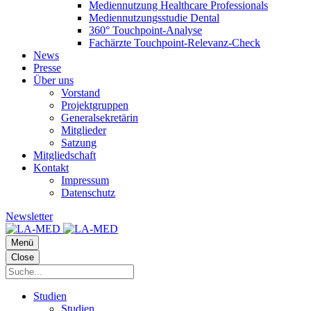
Mediennutzung Healthcare Professionals
Mediennutzungsstudie Dental
360° Touchpoint-Analyse
Fachärzte Touchpoint-Relevanz-Check
News
Presse
Über uns
Vorstand
Projektgruppen
Generalsekretärin
Mitglieder
Satzung
Mitgliedschaft
Kontakt
Impressum
Datenschutz
Newsletter
Menü
Close
Studien
Studien