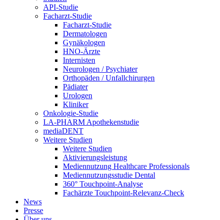
API-Studie
Facharzt-Studie
Facharzt-Studie
Dermatologen
Gynäkologen
HNO-Ärzte
Internisten
Neurologen / Psychiater
Orthopäden / Unfallchirurgen
Pädiater
Urologen
Kliniker
Onkologie-Studie
LA-PHARM Apothekenstudie
mediaDENT
Weitere Studien
Weitere Studien
Aktivierungsleistung
Mediennutzung Healthcare Professionals
Mediennutzungsstudie Dental
360° Touchpoint-Analyse
Fachärzte Touchpoint-Relevanz-Check
News
Presse
Über uns