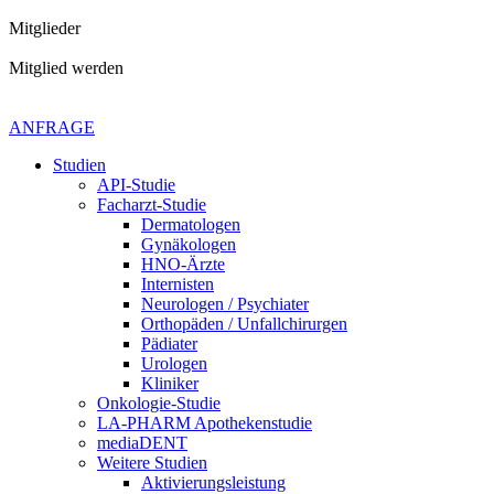
Mitglieder
Mitglied werden
Kontaktiere uns gerne
+49 4621 - 39 29 947
ANFRAGE
Studien
API-Studie
Facharzt-Studie
Dermatologen
Gynäkologen
HNO-Ärzte
Internisten
Neurologen / Psychiater
Orthopäden / Unfallchirurgen
Pädiater
Urologen
Kliniker
Onkologie-Studie
LA-PHARM Apothekenstudie
mediaDENT
Weitere Studien
Aktivierungsleistung