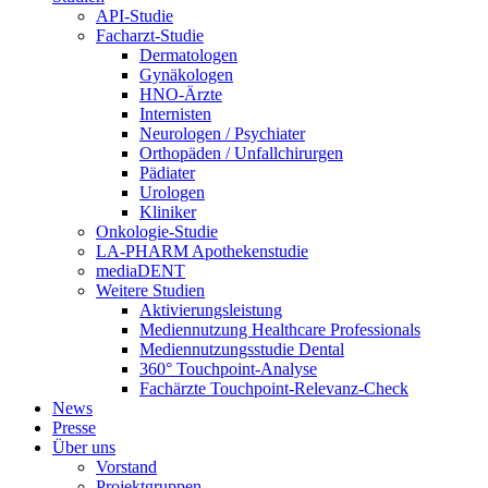
API-Studie
Facharzt-Studie
Dermatologen
Gynäkologen
HNO-Ärzte
Internisten
Neurologen / Psychiater
Orthopäden / Unfallchirurgen
Pädiater
Urologen
Kliniker
Onkologie-Studie
LA-PHARM Apothekenstudie
mediaDENT
Weitere Studien
Aktivierungsleistung
Mediennutzung Healthcare Professionals
Mediennutzungsstudie Dental
360° Touchpoint-Analyse
Fachärzte Touchpoint-Relevanz-Check
News
Presse
Über uns
Vorstand
Projektgruppen